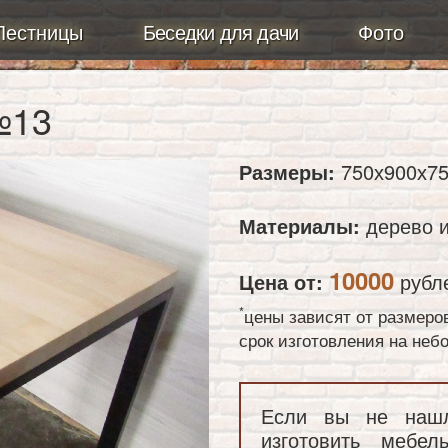
Лестницы
Беседки для дачи
Фото
№13
Размеры:
750х900х75
Материалы:
дерево и
10000
Цена от:
рубл
*
цены зависят от размеро
срок изготовления на не
Если вы не наш
изготовить мебе