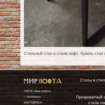
Стильный стол в стиле лофт. Купить стол 
Столы в сти
©2019 «Мир лофта»
Прикроватный 
г. Челябинск
стиле л
svar74@list.ru