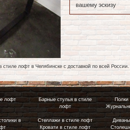
вашему эскизу
в стиле лофт в Челябинске с доставкой по всей России.
ле лофт
Барные стулья в стиле
Полки 
лофт
Журнальны
столики в
Стеллажи в стиле лофт
Диваны
офт
Кровати в стиле лофт
Столешн