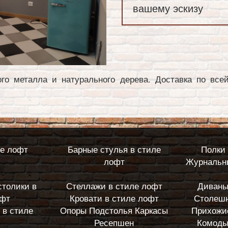
вашему эскизу
ого металла и натурального дерева. Доставка по все
ле лофт
Барные стулья в стиле
Полки 
лофт
Журнальны
столики в
Стеллажи в стиле лофт
Диваны
офт
Кровати в стиле лофт
Столешн
 в стиле
Опоры Подстолья Каркасы
Прихожи
Ресепшен
Комоды