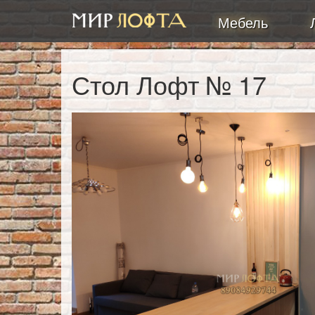
Мебель
Мебель в
стиле лофт
заказать в
Челябинске
Стол Лофт № 17