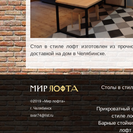
Стол в стиле лофт изготовлен из прочн
доставкой на дом в Челябинске.
Столы в сти
©2019 «Мир лофта»
Прикроватный 
г. Челябинск
стиле л
svar74@list.ru
Барные стойки
лофт