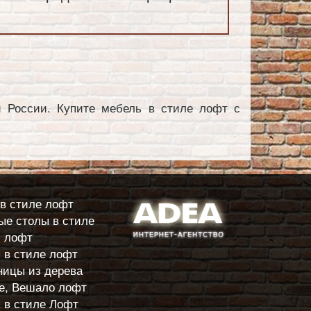
й России. Купите мебель в стиле лофт с
в стиле лофт
е столы в стиле
лофт
 в стиле лофт
ицы из дерева
е, Вешало лофт
 в стиле Лофт