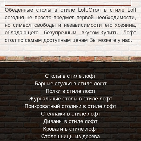
Обеденные столы в стиле Loft.Стол в стиле Loft
сегодня не просто предмет первой необходимости,
но символ свободы и независимости его хозяина,
обладающего безупречным вкусом.Купить Лофт
стол по самым доступным ценам Вы можете у нас.
Столы в стиле лофт
Барные стулья в стиле лофт
Полки в стиле лофт
Журнальные столы в стиле лофт
Прикроватный столики в стиле лофт
Стеллажи в стиле лофт
Диваны в стиле лофт
Кровати в стиле лофт
Столешницы из дерева