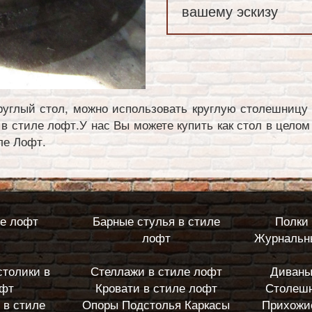
вашему эскизу
руглый стол, можно использовать круглую столешницу 
в стиле лофт.У нас Вы можете купить как стол в целом
ле Лофт.
ле лофт
Барные стулья в стиле
Полки 
лофт
Журнальны
столики в
Стеллажи в стиле лофт
Диваны
офт
Кровати в стиле лофт
Столешн
 в стиле
Опоры Подстолья Каркасы
Прихожи