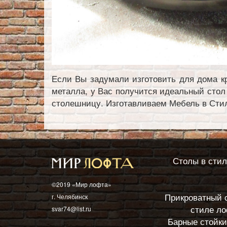
Если Вы задумали изготовить для дома к
металла, у Вас получится идеальный стол 
столешницу. Изготавливаем Мебель в Сти
Столы в сти
©2019 «Мир лофта»
Прикроватный 
г. Челябинск
стиле л
svar74@list.ru
Барные стойки