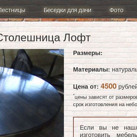
Лестницы
Беседки для дачи
Фото
 Столешница Лофт
Размеры:
Материалы:
натураль
4500
Цена от:
рубле
*
цены зависят от размеро
срок изготовления на не
Если вы не наш
изготовить мебе