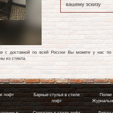
вашему эскизу
ке с доставкой по всей России Вы можете у нас по 
ны из стекла.
ле лофт
Барные стулья в стиле
Полки 
лофт
Журнальны
столики в
Стеллажи в стиле лофт
Диваны