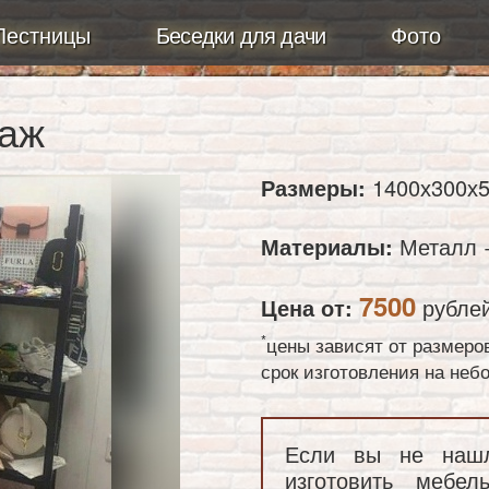
Лестницы
Беседки для дачи
Фото
лаж
Размеры:
1400х300х5
Материалы:
Металл +
7500
Цена от:
рубле
*
цены зависят от размеро
срок изготовления на не
Если вы не наш
изготовить мебе