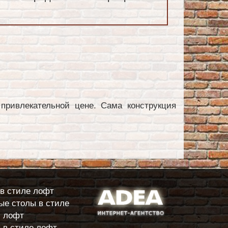
привлекательной цене. Сама конструкция
в стиле лофт
е столы в стиле
лофт
 в стиле лофт